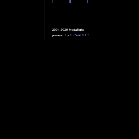
2004-2026 Megaflight
powered by
FooWiki 0.1.3