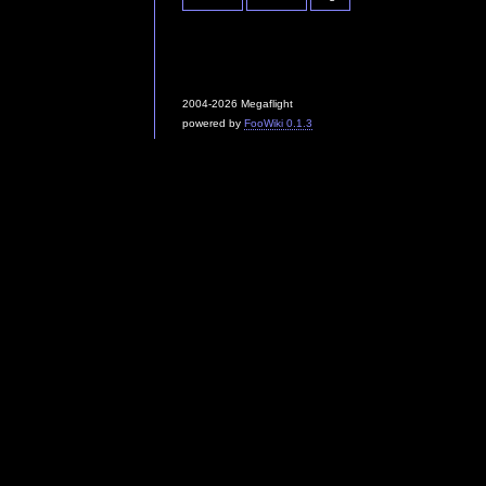
2004-2026 Megaflight
powered by
FooWiki 0.1.3