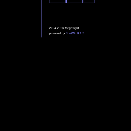
2004-2026 Megaflight
powered by
FooWiki 0.1.3