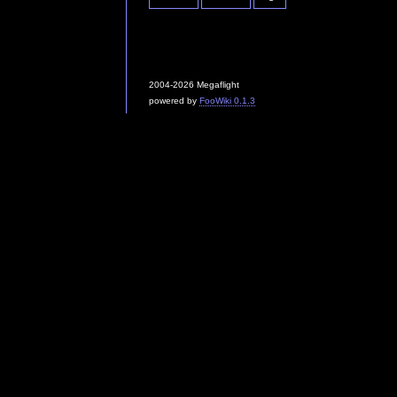
2004-2026 Megaflight
powered by
FooWiki 0.1.3