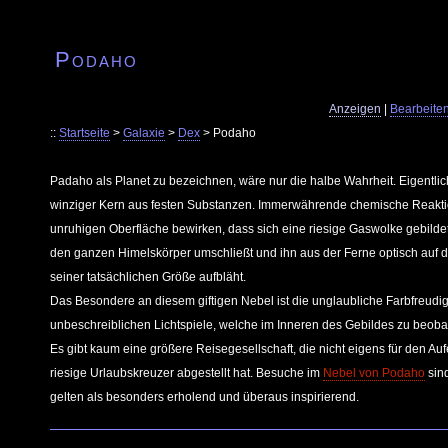
Podaho
Anzeigen
|
Bearbeite
::
Startseite
>
Galaxie
>
Dex
> Podaho
Padaho als Planet zu bezeichnen, wäre nur die halbe Wahrheit. Eigentlic
winziger Kern aus festen Substanzen. Immerwährende chemische Reakti
unruhigen Oberfläche bewirken, dass sich eine riesige Gaswolke gebilde
den ganzen Himelskörper umschließt und ihn aus der Ferne optisch auf
seiner tatsächlichen Größe aufbläht.
Das Besondere an diesem giftigen Nebel ist die unglaubliche Farbfreudig
unbeschreiblichen Lichtspiele, welche im Inneren des Gebildes zu beoba
Es gibt kaum eine größere Reisegesellschaft, die nicht eigens für den Au
riesige Urlaubskreuzer abgestellt hat. Besuche im
Nebel von Podaho
sind
gelten als besonders erholend und überaus inspirierend.