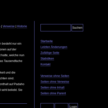
n
|
Verweise
|
Historie
Startseite
h besteht nur ein
Letzten Änderungen
onen auf der
Zufällige Seite
t hatte, welche nun
Statistiken
 das Tausendfache
Kontakt
keit und die
Verweise ohne Seiten
chten sind.
Seiten ohne Verweise
fenthalt auf Padaho
Seiten ohne Inhalt
 seht beliebt. Sie
Seiten ohne Parent