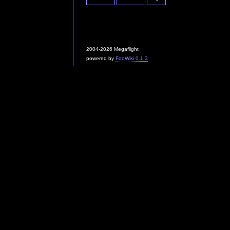
2004-2026 Megaflight
powered by
FooWiki 0.1.3